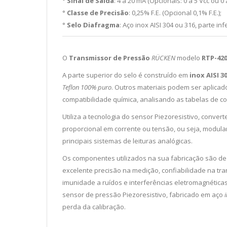
°
Sinal de Saída
: 4 a 20 mA (Opcionais: 0 a 5 Vcc ou 0 
°
Classe de Precisão
: 0,25% F.E. (Opcional 0,1% F.E.);
°
Selo Diafragma
: Aço inox AISI 304 ou 316, parte in
O
Transmissor de Pressão
RÜCKEN
modelo
RTP-42
A parte superior do selo é construído em
inox AISI 3
Teflon 100% puro
. Outros materiais podem ser aplicad
compatibilidade química, analisando as tabelas de co
Utiliza a tecnologia do sensor Piezoresistivo, conve
proporcional em corrente ou tensão, ou seja, modula
principais sistemas de leituras analógicas.
Os componentes utilizados na sua fabricação são de 
excelente precisão na medição, confiabilidade na tran
imunidade a ruídos e interferências eletromagnéticas
sensor de pressão Piezoresistivo, fabricado em aço
perda da calibração.