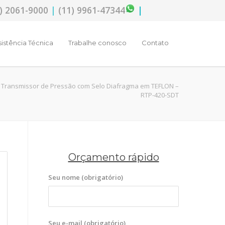
) 2061-9000
|
(11) 9961-47344
|
sistência Técnica
Trabalhe conosco
Contato
 Transmissor de Pressão com Selo Diafragma em TEFLON –
RTP-420-SDT
Orçamento rápido
Seu nome (obrigatório)
Seu e-mail (obrigatório)