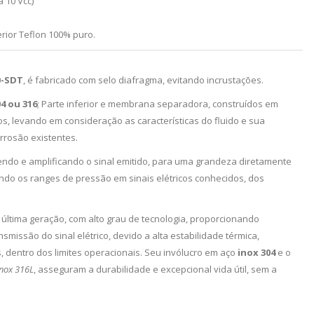
a 10 Vcc)
ferior Teflon 100% puro.
0-SDT
, é fabricado com selo diafragma, evitando incrustações.
04 ou 316
; Parte inferior e membrana separadora, construídos em
os, levando em consideração as características do fluido e sua
rrosão existentes.
rtendo e amplificando o sinal emitido, para uma grandeza diretamente
ndo os ranges de pressão em sinais elétricos conhecidos, dos
última geração, com alto grau de tecnologia, proporcionando
smissão do sinal elétrico, devido a alta estabilidade térmica,
, dentro dos limites operacionais. Seu invólucro em aço
inox 304
e o
inox 316L
, asseguram a durabilidade e excepcional vida útil, sem a