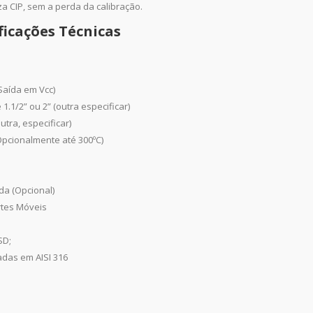
a CIP, sem a perda da calibração.
ficações Técnicas
(Saída em Vcc)
 1.1/2” ou 2” (outra especificar)
utra, especificar)
(Opcionalmente até 300ºC)
da (Opcional)
rtes Móveis
SD;
adas em AISI 316