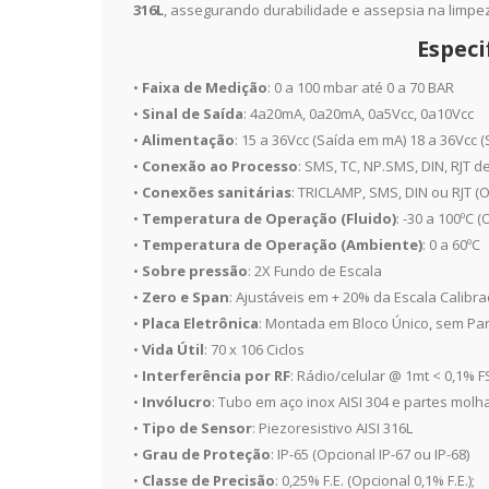
316L
, assegurando durabilidade e assepsia na limpez
Especi
•
Faixa de Medição
: 0 a 100 mbar até 0 a 70 BAR
•
Sinal de Saída
: 4a20mA, 0a20mA, 0a5Vcc, 0a10Vcc
•
Alimentação
: 15 a 36Vcc (Saída em mA) 18 a 36Vcc 
•
Conexão ao Processo
: SMS, TC, NP.SMS, DIN, RJT de
•
Conexões sanitárias
: TRICLAMP, SMS, DIN ou RJT (O
•
Temperatura de Operação (Fluido)
: -30 a 100ºC 
•
Temperatura de Operação (Ambiente)
: 0 a 60ºC
•
Sobre pressão
: 2X Fundo de Escala
•
Zero e Span
: Ajustáveis em + 20% da Escala Calibra
•
Placa Eletrônica
: Montada em Bloco Único, sem Pa
•
Vida Útil
: 70 x 106 Ciclos
•
Interferência por RF
: Rádio/celular @ 1mt < 0,1% F
•
Invólucro
: Tubo em aço inox AISI 304 e partes molh
•
Tipo de Sensor
: Piezoresistivo AISI 316L
•
Grau de Proteção
: IP-65 (Opcional IP-67 ou IP-68)
•
Classe de Precisão
: 0,25% F.E. (Opcional 0,1% F.E.);